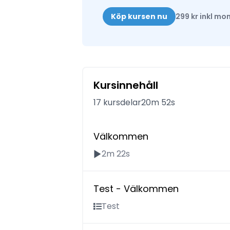
Köp kursen nu
299 kr inkl mo
Kursinnehåll
17 kursdelar
20m 52s
Välkommen
2m 22s
Test - Välkommen
Test