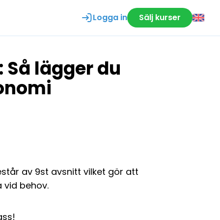
Logga in
Sälj kurser
: Så lägger du
konomi
år av 9st avsnitt vilket gör att
a vid behov.
ass!