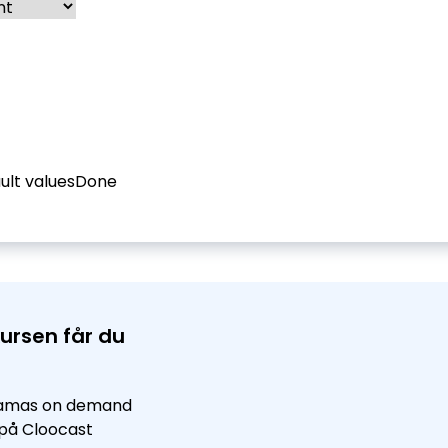
ult values
Done
ursen får du
eamas on demand
n på Cloocast