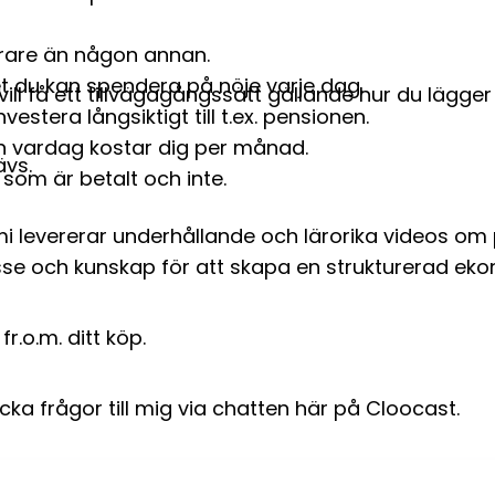
rare än någon annan.
t du kan spendera på nöje varje dag.
vill få ett tillvägagångssätt gällande hur du lägge
vestera långsiktigt till t.ex. pensionen.
n vardag kostar dig per månad.
ävs.
som är betalt och inte.
 levererar underhållande och lärorika videos om 
resse och kunskap för att skapa en strukturerad eko
fr.o.m. ditt köp.
ka frågor till mig via chatten här på Cloocast.