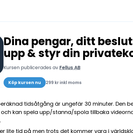
Dina pengar, ditt beslut
upp & styr din private
Kursen publicerades av
Fellus AB
Köp kursen nu
299 kr inkl moms
eräknad tidsåtgång är ungefär 30 minuter. Den best
ro och kan spela upp/stanna/spola tillbaka videorn
?
r lite tid på men trots det kommer vara i världskl