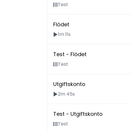
Test
Flödet
1m 11s
Test - Flödet
Test
Utgiftskonto
2m 45s
Test - Utgiftskonto
Test