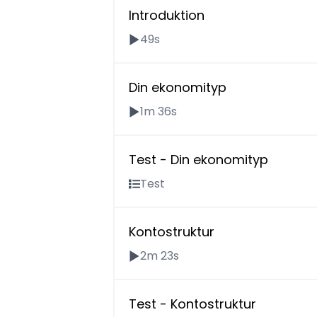
Introduktion
49s
Din ekonomityp
1m 36s
Test - Din ekonomityp
Test
Kontostruktur
2m 23s
Test - Kontostruktur