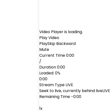
Video Player is loading.
Play Video
Play
Skip Backward
Mute
Current Time
0:00
/
Duration
0:00
Loaded
:
0%
0:00
Stream Type
LIVE
Seek to live, currently behind live
LIVE
Remaining Time
-
0:00
1x