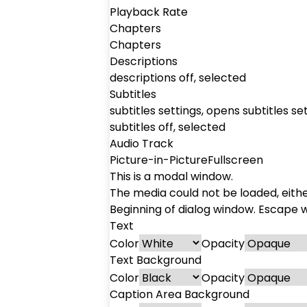
Playback Rate
Chapters
Chapters
Descriptions
descriptions off
, selected
Subtitles
subtitles settings
, opens subtitles se
subtitles off
, selected
Audio Track
Picture-in-Picture
Fullscreen
This is a modal window.
The media could not be loaded, eith
Beginning of dialog window. Escape w
Text
Color
Opacity
Text Background
Color
Opacity
Caption Area Background