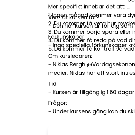
Mer specifikt innebär det att:
1. Ingen månad kommer vara dy
Vem är kursen för?
2. Du kommer få veta hur mycke
- Den här kursen är för dig som 
3. Du kommer börja spara eller in
Förkunskaper:
4. Du kommer få reda på vad di
- Inga speciella förkunskaper kr
5. Du kommer få kontroll på vad 
Om kursledaren:
- Niklas Bergh @Vardagsekonomi
medier. Niklas har ett stort int
Tid:
- Kursen är tillgänglig i 60 dagar 
Frågor:
- Under kursens gång kan du skic