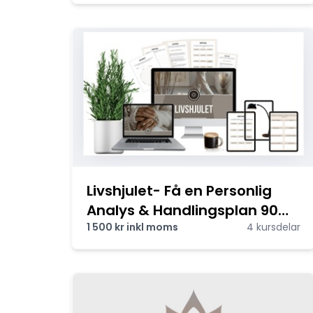
Livshjulet- Få en Personlig
Analys & Handlingsplan 90
min
1 500 kr inkl moms
4 kursdelar