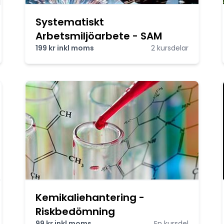
Systematiskt
Arbetsmiljöarbete - SAM
199 kr inkl moms
2 kursdelar
Kemikaliehantering -
Riskbedömning
99 kr inkl moms
En kursdel