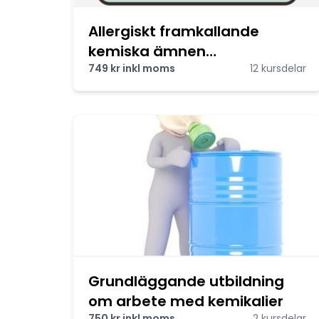
Allergiskt framkallande
kemiska ämnen
(Härdplastutbildning)
749 kr inkl moms
12 kursdelar
Grundläggande utbildning
om arbete med kemikalier
750 kr inkl moms
2 kursdelar