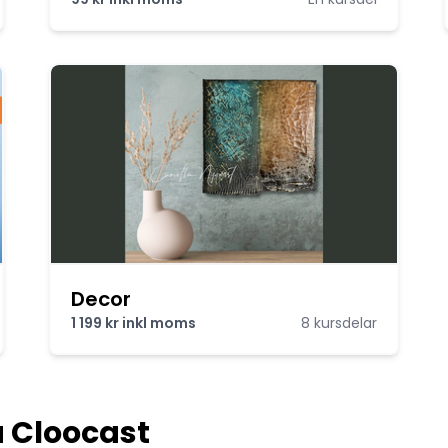
Decor
1 199 kr inkl moms
8 kursdelar
å Cloocast