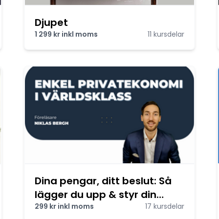
Djupet
1 299 kr inkl moms
11 kursdelar
Dina pengar, ditt beslut: Så
lägger du upp & styr din
privatekonomi
299 kr inkl moms
17 kursdelar