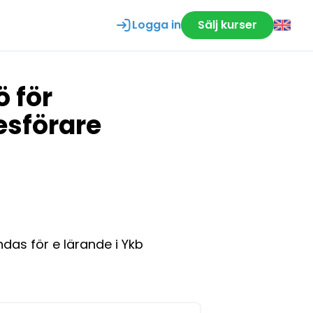
Logga in
Sälj kurser
ö för
esförare
das för e lärande i Ykb