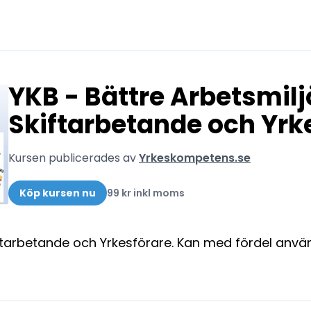
YKB - Bättre Arbetsmilj
Skiftarbetande och Yrk
Kursen publicerades av
Yrkeskompetens.se
Köp kursen nu
99 kr inkl moms
iftarbetande och Yrkesförare. Kan med fördel använ