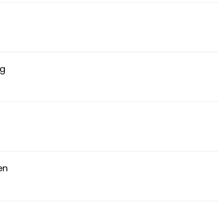
ng
en