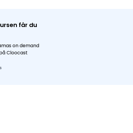
ursen får du
eamas on demand
n på Cloocast
s